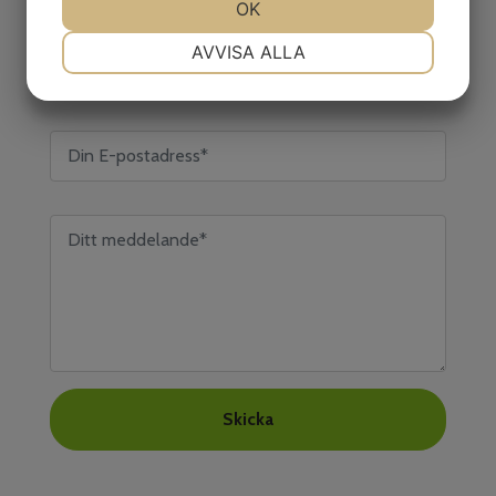
JA
NEJ
OK
JA
NEJ
NÖDVÄNDIG
INSTÄLLNINGAR
AVVISA ALLA
JA
NEJ
JA
NEJ
MARKNADSFÖRING
STATISTIK
Skicka