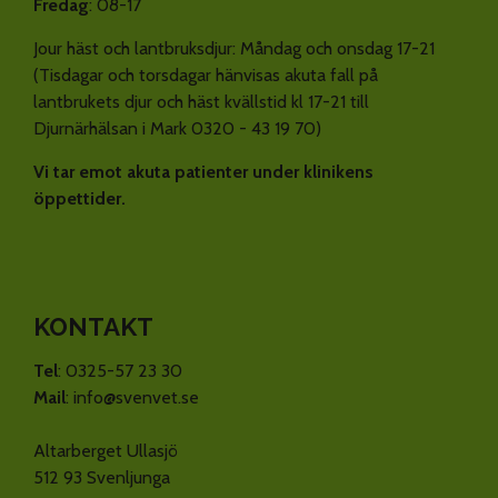
Fredag
: 08-17
Jour häst och lantbruksdjur: Måndag och onsdag 17-21
(Tisdagar och torsdagar hänvisas akuta fall på
lantbrukets djur och häst kvällstid kl 17-21 till
Djurnärhälsan i Mark 0320 - 43 19 70)
Vi tar emot akuta patienter under klinikens
öppettider.
KONTAKT
Tel
: 0325-57 23 30
Mail
: info@svenvet.se
Altarberget Ullasjö
512 93 Svenljunga