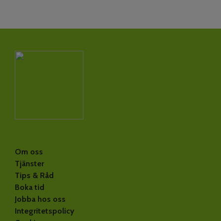
Om oss
Tjänster
Tips & Råd
Boka tid
Jobba hos oss
Integritetspolicy