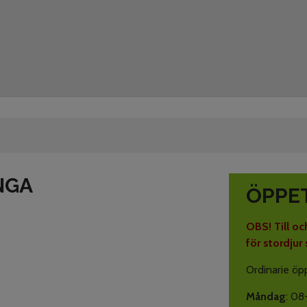
NGA
ÖPPE
OBS! Till oc
för stordjur
Ordinarie öpp
Måndag
: 08