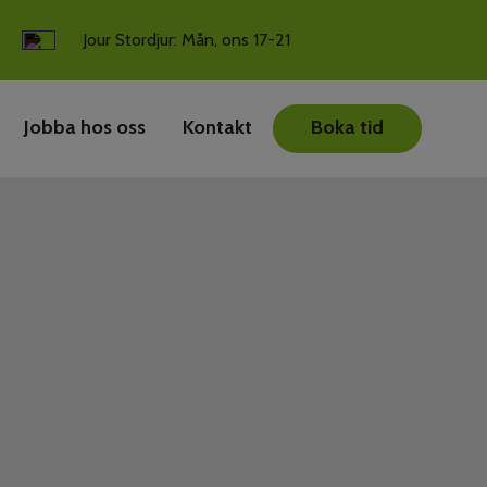
Jour Stordjur: Mån, ons 17-21
Jobba hos oss
Kontakt
Boka tid