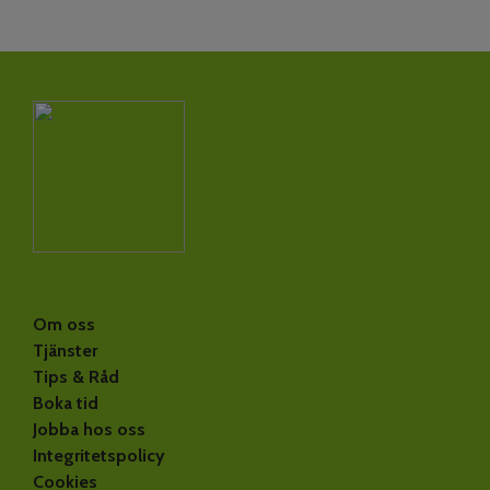
Om oss
Tjänster
Tips & Råd
Boka tid
Jobba hos oss
Integritetspolicy
Cookies