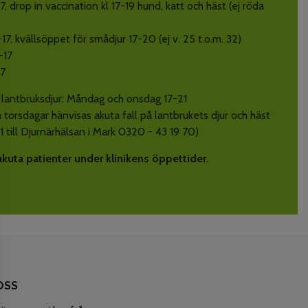
7, drop in vaccination kl 17-19 hund, katt och häst (ej röda
-17, kvällsöppet för smådjur 17-20 (ej v. 25 t.o.m. 32)
-17
17
h lantbruksdjur: Måndag och onsdag 17-21
 torsdagar hänvisas akuta fall på lantbrukets djur och häst
21 till Djurnärhälsan i Mark 0320 - 43 19 70)
akuta patienter under klinikens öppettider.
OSS