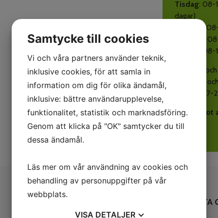
Tisdag
: 08-1
dagar)
Onsdag
: 08
Samtycke till cookies
Torsdag
: 08
Fredag
: 08-
Vi och våra partners använder teknik,
Jour häst oc
inklusive cookies, för att samla in
(Tisdagar och
information om dig för olika ändamål,
kvällstid 17-
inklusive: bättre användarupplevelse,
funktionalitet, statistik och marknadsföring.
Vi tar emot 
Genom att klicka på "OK" samtycker du till
dessa ändamål.
Läs mer om vår användning av cookies och
behandling av personuppgifter på vår
webbplats.
KONTAKTA 
VISA
DETALJER