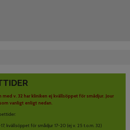
TTIDER
h med v. 32 har kliniken ej kvällsöppet för smådjur. Jour
 som vanligt enligt nedan.
ettider:
-17, kvällsöppet för smådjur 17-20 (ej v. 25 t.o.m. 32)