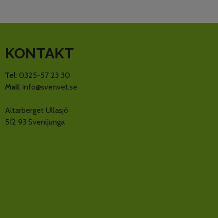
KONTAKT
Tel
: 0325-57 23 30
Mail
: info@svenvet.se
Altarberget Ullasjö
512 93 Svenljunga