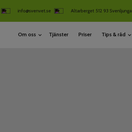
info@svenvet.se
Altarberget 512 93 Svenljunga
Om oss
Tjänster
Priser
Tips & råd
Kliniken
Inför besöket
Personal
Omvårdnad