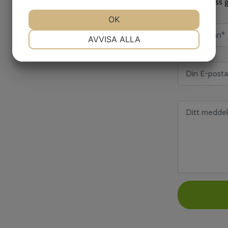
Kontakta oss g
JA
NEJ
OK
JA
NEJ
NÖDVÄNDIG
INSTÄLLNINGAR
AVVISA ALLA
JA
NEJ
JA
NEJ
MARKNADSFÖRING
STATISTIK