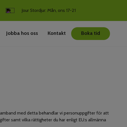
Jour Stordjur: Mån, ons 17-21
Jobba hos oss
Kontakt
Boka tid
. I samband med detta behandlar vi personuppgifter för att
ifter samt vilka rättigheter du har enligt EU:s allmänna