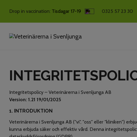
Hem
Integritetspolicy
Drop in vaccination:
Tisdagar 17-19
0325 57 23 30
INTEGRITETSPOLI
Integritetspolicy – Veterinärerna i Svenljunga AB
Version: 1.21 19/01/2025
1. INTRODUKTION
Veterinärerna i Svenljunga AB ("vi", "oss" eller "kliniken") e
kunna erbjuda säker och effektiv vård. Denna integritetspolic
dataskyddsförordning (GDPR).