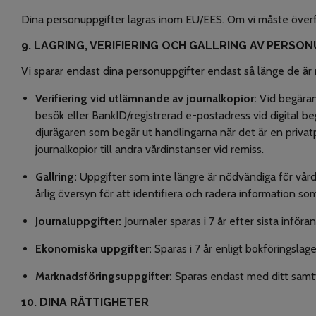
Dina personuppgifter lagras inom EU/EES. Om vi måste överför
9. LAGRING, VERIFIERING OCH GALLRING AV PERSO
Vi sparar endast dina personuppgifter endast så länge de är n
Verifiering vid utlämnande av journalkopior:
Vid begäran 
besök eller BankID/registrerad e-postadress vid digital begä
djurägaren som begär ut handlingarna när det är en privatp
journalkopior till andra vårdinstanser vid remiss.
Gallring:
Uppgifter som inte längre är nödvändiga för vård
årlig översyn för att identifiera och radera information s
Journaluppgifter:
Journaler sparas i 7 år efter sista inför
Ekonomiska uppgifter:
Sparas i 7 år enligt bokföringslag
Marknadsföringsuppgifter:
Sparas endast med ditt samty
10. DINA RÄTTIGHETER