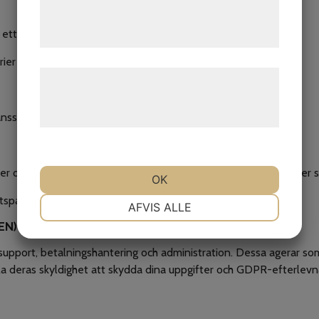
tjenester. Ved at klikke på 'OK' giver du
r ett veterinärbesök.
samtykke til disse formål.
ier som till exempel Idexx för vidare behandling.
Læs mere om vores brug af cookies og
behandling af persondata på vores
änsstyrelsen vid djurskyddsärenden.
hjemmeside.
er och sammanhållen vård samt hantera administrativa åtgärder s
OK
spartners, kontakta oss gärna.
NØDVENDIGE
PRÆFERENCER
AFVIS ALLE
EN)
-support, betalningshantering och administration. Dessa agerar so
MARKETING
STATISTIK
a deras skyldighet att skydda dina uppgifter och GDPR-efterlevna