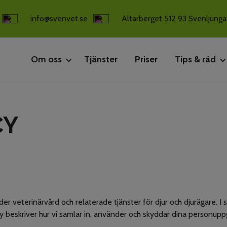
info@svenvet.se
Altarberget 512 93 Svenljunga
Om oss
Tjänster
Priser
Tips & råd
Kliniken
Inför besöket
CY
Personal
Omvårdnad
rbjuder veterinärvård och relaterade tjänster för djur och djurägare
y beskriver hur vi samlar in, använder och skyddar dina personuppg