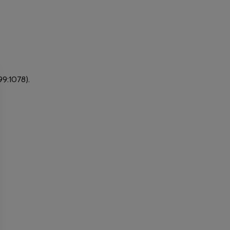
999:1078).