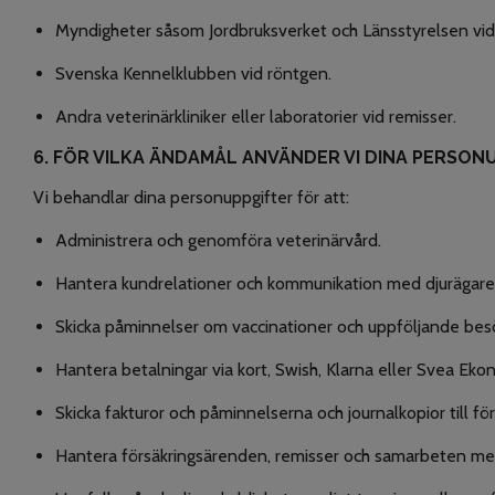
Myndigheter såsom Jordbruksverket och Länsstyrelsen vid
Svenska Kennelklubben vid röntgen.
Andra veterinärkliniker eller laboratorier vid remisser.
6. FÖR VILKA ÄNDAMÅL ANVÄNDER VI DINA PERSON
Vi behandlar dina personuppgifter för att:
Administrera och genomföra veterinärvård.
Hantera kundrelationer och kommunikation med djurägare
Skicka påminnelser om vaccinationer och uppföljande besö
Hantera betalningar via kort, Swish, Klarna eller Svea Eko
Skicka fakturor och påminnelserna och journalkopior till fö
Hantera försäkringsärenden, remisser och samarbeten med