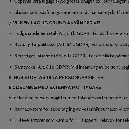
Uppfylla våra lagliga skyldigheter enligt t.ex. journallag
Skicka marknadsföringsmaterial om du har samtyckt till de
7. VILKEN LAGLIG GRUND ANVÄNDER VI?
Fullgörande av avtal
(Art. 6.1 b GDPR): För att hantera ku
Rättslig förpliktelse
(Art. 6.1 c GDPR): För att uppfylla s
Berättigat intresse
(Art. 6.1 f GDPR): För att skicka påmi
Samtycke
(Art. 6.1 a GDPR): Vid insamling av personuppg
8. HUR VI DELAR DINA PERSONUPPGIFTER
8.1 DELNING MED EXTERNA MOTTAGARE
Vi delar dina personuppgifter med följande parter när det är
Journalsystem för säker lagring av veterinärjournaler, vi 
IT-leverantörer som Zantio för IT support, Telavox för tel