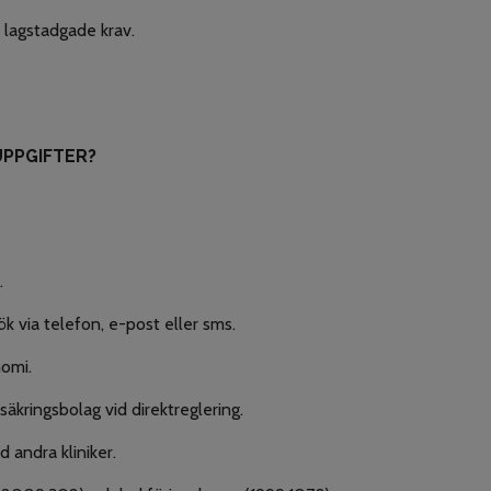
 lagstadgade krav.
UPPGIFTER?
.
k via telefon, e-post eller sms.
nomi.
rsäkringsbolag vid direktreglering.
 andra kliniker.