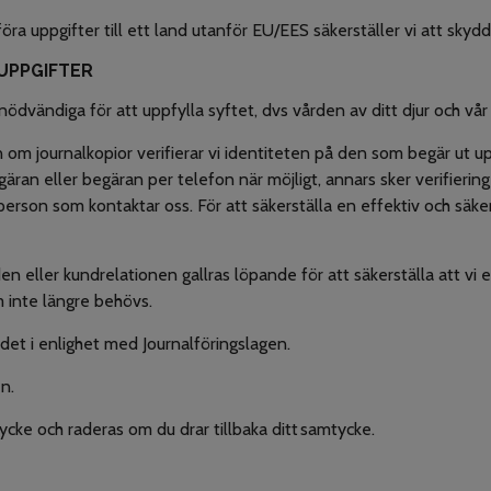
a uppgifter till ett land utanför EU/EES säkerställer vi att sky
NUPPGIFTER
ödvändiga för att uppfylla syftet, dvs vården av ditt djur och vår
om journalkopior verifierar vi identiteten på den som begär ut up
ran eller begäran per telefon när möjligt, annars sker verifiering 
erson som kontaktar oss. För att säkerställa en effektiv och säker 
en eller kundrelationen gallras löpande för att säkerställa att v
om inte längre behövs.
andet i enlighet med Journalföringslagen.
en.
cke och raderas om du drar tillbaka ditt samtycke.